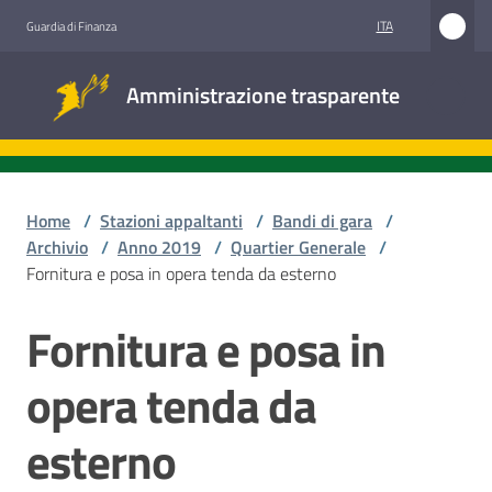
Vai al contenuto
Vai alla navigazione
Vai al footer
ITA
Guardia di Finanza
Amministrazione
Amministrazione trasparente
trasparente
Sottosezioni
Home
/
Stazioni appaltanti
/
Bandi di gara
/
Archivio
/
Anno 2019
/
Quartier Generale
/
Fornitura e posa in opera tenda da esterno
Accesso
civico
Fornitura e posa in
Salta al contenuto
Stazioni
opera tenda da
appaltanti
esterno