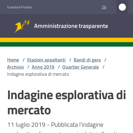
Vai al contenuto
Vai alla navigazione
Vai al footer
ITA
Guardia di Finanza
Amministrazione
Amministrazione trasparente
trasparente
Sottosezioni
Home
/
Stazioni appaltanti
/
Bandi di gara
/
Archivio
/
Anno 2019
/
Quartier Generale
/
Indagine esplorativa di mercato
Accesso
civico
Indagine esplorativa di
Salta al contenuto
Stazioni
mercato
appaltanti
11 luglio 2019 - Pubblicata l'indagine 