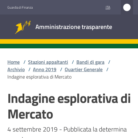
Vai al contenuto
Vai alla navigazione
Vai al footer
ITA
Guardia di Finanza
Amministrazione
Amministrazione trasparente
trasparente
Sottosezioni
Home
/
Stazioni appaltanti
/
Bandi di gara
/
Archivio
/
Anno 2019
/
Quartier Generale
/
Indagine esplorativa di Mercato
Accesso
civico
Indagine esplorativa di
Salta al contenuto
Stazioni
Mercato
appaltanti
4 settembre 2019 - Pubblicata la determina 