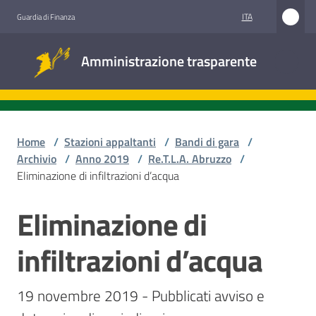
Vai al contenuto
Vai alla navigazione
Vai al footer
ITA
Guardia di Finanza
Amministrazione
Amministrazione trasparente
trasparente
Sottosezioni
Home
/
Stazioni appaltanti
/
Bandi di gara
/
Archivio
/
Anno 2019
/
Re.T.L.A. Abruzzo
/
Eliminazione di infiltrazioni d’acqua
Accesso
civico
Eliminazione di
Salta al contenuto
Stazioni
infiltrazioni d’acqua
appaltanti
19 novembre 2019 - Pubblicati avviso e 