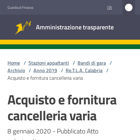
Vai al contenuto
Vai alla navigazione
Vai al footer
ITA
Guardia di Finanza
Amministrazione
Amministrazione trasparente
trasparente
Sottosezioni
Home
/
Stazioni appaltanti
/
Bandi di gara
/
Archivio
/
Anno 2019
/
Re.T.L.A. Calabria
/
Acquisto e fornitura cancelleria varia
Accesso
civico
Acquisto e fornitura
Salta al contenuto
Stazioni
cancelleria varia
appaltanti
8 gennaio 2020 - Pubblicato Atto 