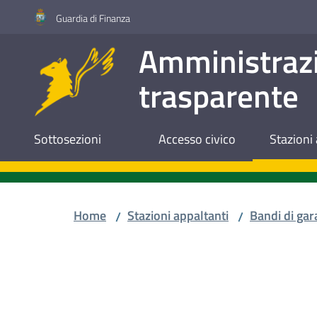
Vai al contenuto
Vai alla navigazione
Vai al footer
Guardia di Finanza
Amministraz
trasparente
Sottosezioni
Accesso civico
Stazioni 
Home
Stazioni appaltanti
Bandi di gar
/
/
Salta al contenuto