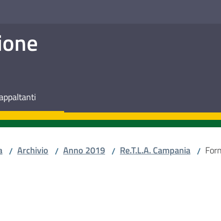
ione
appaltanti
a
Archivio
Anno 2019
Re.T.L.A. Campania
Forn
/
/
/
/