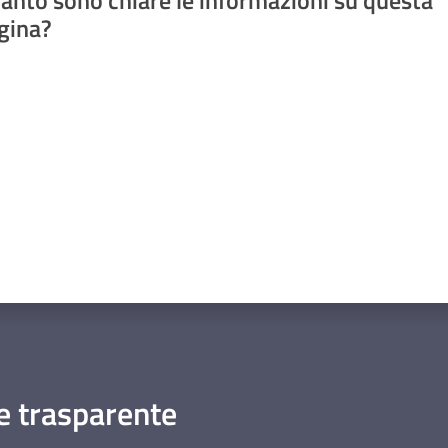
gina?
a da 1 a 5 stelle
 trasparente