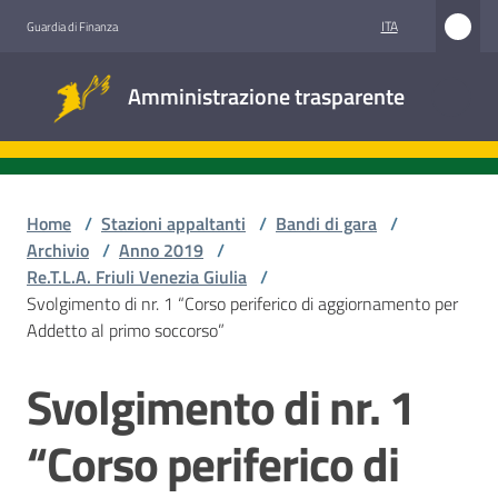
Vai al contenuto
Vai alla navigazione
Vai al footer
ITA
Guardia di Finanza
Amministrazione
Amministrazione trasparente
trasparente
Sottosezioni
Home
/
Stazioni appaltanti
/
Bandi di gara
/
Archivio
/
Anno 2019
/
Re.T.L.A. Friuli Venezia Giulia
/
Accesso
Svolgimento di nr. 1 “Corso periferico di aggiornamento per
civico
Addetto al primo soccorso”
Stazioni
Svolgimento di nr. 1
Salta al contenuto
appaltanti
“Corso periferico di