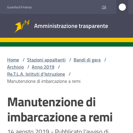
Vai al contenuto
Vai alla navigazione
Vai al footer
ITA
Guardia di Finanza
Amministrazione
Amministrazione trasparente
trasparente
Sottosezioni
Home
/
Stazioni appaltanti
/
Bandi di gara
/
Archivio
/
Anno 2019
/
Re.T.L.A. Istituti d'Istruzione
/
Accesso
Manutenzione di imbarcazione a remi
civico
Manutenzione di
Salta al contenuto
Stazioni
appaltanti
imbarcazione a remi
14 agosto 2019 - Pubblicato l'avviso di 