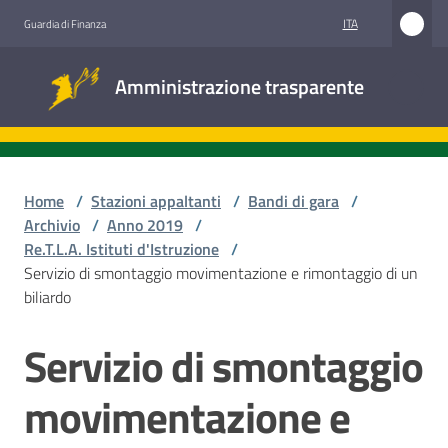
Vai al contenuto
Vai alla navigazione
Vai al footer
ITA
Guardia di Finanza
Amministrazione
Amministrazione trasparente
trasparente
Sottosezioni
Home
/
Stazioni appaltanti
/
Bandi di gara
/
Archivio
/
Anno 2019
/
Re.T.L.A. Istituti d'Istruzione
/
Accesso
Servizio di smontaggio movimentazione e rimontaggio di un
civico
biliardo
Stazioni
Servizio di smontaggio
Salta al contenuto
appaltanti
movimentazione e