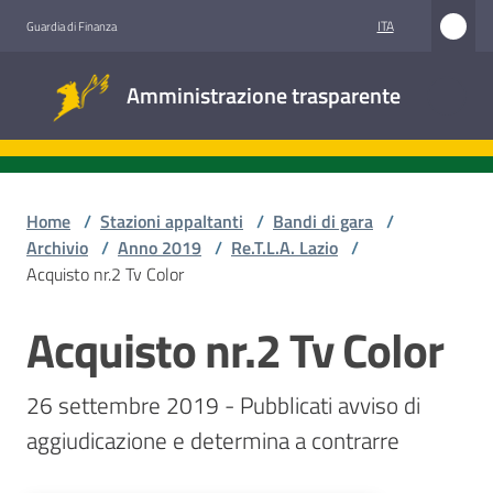
Vai al contenuto
Vai alla navigazione
Vai al footer
ITA
Guardia di Finanza
Amministrazione
Amministrazione trasparente
trasparente
Sottosezioni
Home
/
Stazioni appaltanti
/
Bandi di gara
/
Archivio
/
Anno 2019
/
Re.T.L.A. Lazio
/
Acquisto nr.2 Tv Color
Accesso
civico
Acquisto nr.2 Tv Color
Salta al contenuto
Stazioni
26 settembre 2019 - Pubblicati avviso di 
appaltanti