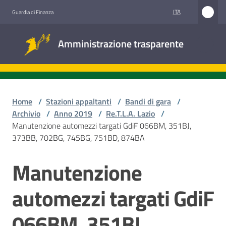
Vai al contenuto
Vai alla navigazione
Vai al footer
ITA
Guardia di Finanza
Amministrazione
Amministrazione trasparente
trasparente
Sottosezioni
Home
/
Stazioni appaltanti
/
Bandi di gara
/
Archivio
/
Anno 2019
/
Re.T.L.A. Lazio
/
Manutenzione automezzi targati GdiF 066BM, 351BJ,
Accesso
373BB, 702BG, 745BG, 751BD, 874BA
civico
Manutenzione
Salta al contenuto
Stazioni
appaltanti
automezzi targati GdiF
066BM, 351BJ,