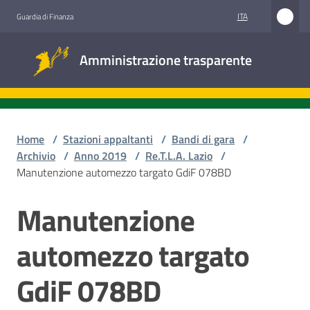
Vai al contenuto
Vai alla navigazione
Vai al footer
ITA
Guardia di Finanza
Amministrazione
Amministrazione trasparente
trasparente
Sottosezioni
Home
/
Stazioni appaltanti
/
Bandi di gara
/
Archivio
/
Anno 2019
/
Re.T.L.A. Lazio
/
Manutenzione automezzo targato GdiF 078BD
Accesso
civico
Manutenzione
Salta al contenuto
Stazioni
automezzo targato
appaltanti
GdiF 078BD