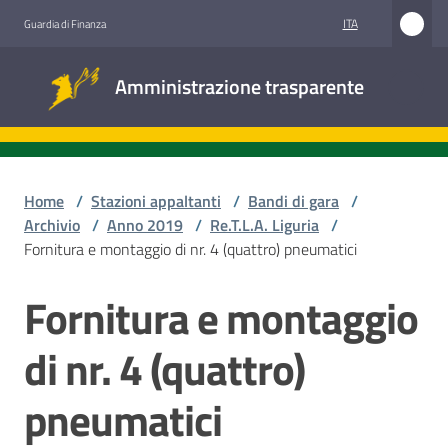
Vai al contenuto
Vai alla navigazione
Vai al footer
ITA
Guardia di Finanza
Amministrazione
Amministrazione trasparente
trasparente
Sottosezioni
Home
/
Stazioni appaltanti
/
Bandi di gara
/
Archivio
/
Anno 2019
/
Re.T.L.A. Liguria
/
Fornitura e montaggio di nr. 4 (quattro) pneumatici
Accesso
civico
Fornitura e montaggio
Salta al contenuto
Stazioni
di nr. 4 (quattro)
appaltanti
pneumatici