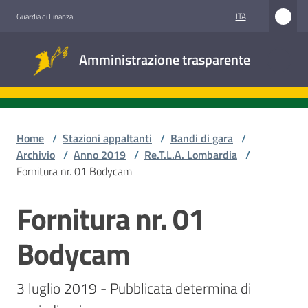
Vai al contenuto
Vai alla navigazione
Vai al footer
ITA
Guardia di Finanza
Amministrazione
Amministrazione trasparente
trasparente
Sottosezioni
Home
/
Stazioni appaltanti
/
Bandi di gara
/
Archivio
/
Anno 2019
/
Re.T.L.A. Lombardia
/
Fornitura nr. 01 Bodycam
Accesso
civico
Fornitura nr. 01
Salta al contenuto
Stazioni
Bodycam
appaltanti
3 luglio 2019 - Pubblicata determina di 