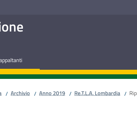
ione
appaltanti
a
Archivio
Anno 2019
Re.T.L.A. Lombardia
Rip
/
/
/
/