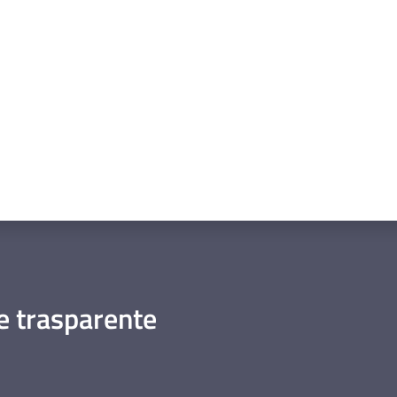
a da 1 a 5 stelle
 trasparente