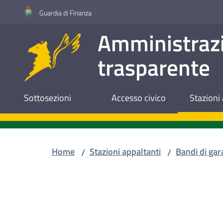
Vai al contenuto
Vai alla navigazione
Vai al footer
Guardia di Finanza
Amministraz
trasparente
Sottosezioni
Accesso civico
Stazioni 
Home
Stazioni appaltanti
Bandi di gar
/
/
Salta al contenuto