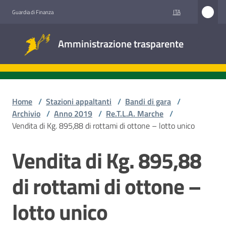
Vai al contenuto
Vai alla navigazione
Vai al footer
ITA
Guardia di Finanza
Amministrazione
Amministrazione trasparente
trasparente
Sottosezioni
Home
/
Stazioni appaltanti
/
Bandi di gara
/
Archivio
/
Anno 2019
/
Re.T.L.A. Marche
/
Vendita di Kg. 895,88 di rottami di ottone – lotto unico
Accesso
civico
Vendita di Kg. 895,88
Salta al contenuto
Stazioni
di rottami di ottone –
appaltanti
lotto unico