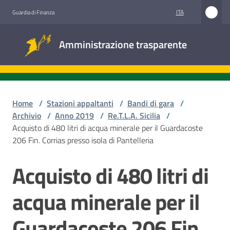
Vai al contenuto
Vai alla navigazione
Vai al footer
ITA
Guardia di Finanza
Amministrazione
Amministrazione trasparente
trasparente
Sottosezioni
Home
/
Stazioni appaltanti
/
Bandi di gara
/
Archivio
/
Anno 2019
/
Re.T.L.A. Sicilia
/
Acquisto di 480 litri di acqua minerale per il Guardacoste
Accesso
206 Fin. Corrias presso isola di Pantelleria
civico
Acquisto di 480 litri di
Salta al contenuto
Stazioni
appaltanti
acqua minerale per il
Guardacoste 206 Fin.