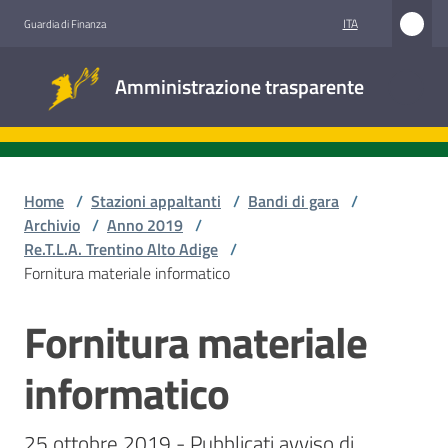
Vai al contenuto
Vai alla navigazione
Vai al footer
ITA
Guardia di Finanza
Amministrazione
Amministrazione trasparente
trasparente
Sottosezioni
Home
/
Stazioni appaltanti
/
Bandi di gara
/
Archivio
/
Anno 2019
/
Re.T.L.A. Trentino Alto Adige
/
Accesso
Fornitura materiale informatico
civico
Fornitura materiale
Salta al contenuto
Stazioni
appaltanti
informatico
25 ottobre 2019 - Pubblicati avviso di 