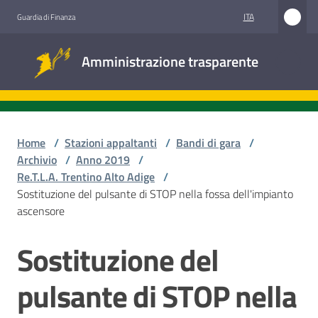
Vai al contenuto
Vai alla navigazione
Vai al footer
ITA
Guardia di Finanza
Amministrazione
Amministrazione trasparente
trasparente
Sottosezioni
Home
/
Stazioni appaltanti
/
Bandi di gara
/
Archivio
/
Anno 2019
/
Re.T.L.A. Trentino Alto Adige
/
Accesso
Sostituzione del pulsante di STOP nella fossa dell'impianto
civico
ascensore
Stazioni
Sostituzione del
Salta al contenuto
appaltanti
pulsante di STOP nella