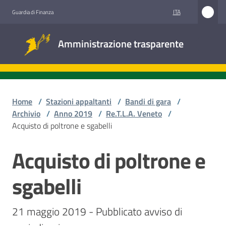
Vai al contenuto
Vai alla navigazione
Vai al footer
ITA
Guardia di Finanza
Amministrazione
Amministrazione trasparente
trasparente
Sottosezioni
Home
/
Stazioni appaltanti
/
Bandi di gara
/
Archivio
/
Anno 2019
/
Re.T.L.A. Veneto
/
Acquisto di poltrone e sgabelli
Accesso
civico
Acquisto di poltrone e
Salta al contenuto
Stazioni
sgabelli
appaltanti
21 maggio 2019 - Pubblicato avviso di 