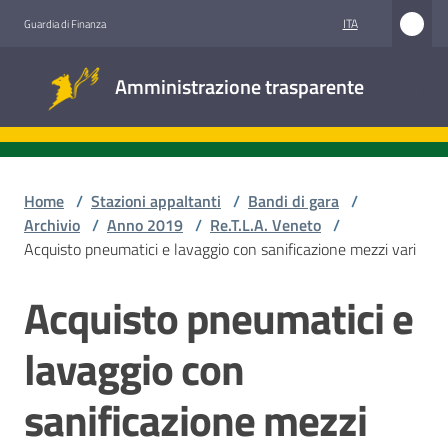
Vai al contenuto
Vai alla navigazione
Vai al footer
ITA
Guardia di Finanza
Amministrazione
Amministrazione trasparente
trasparente
Sottosezioni
Home
/
Stazioni appaltanti
/
Bandi di gara
/
Archivio
/
Anno 2019
/
Re.T.L.A. Veneto
/
Acquisto pneumatici e lavaggio con sanificazione mezzi vari
Accesso
civico
Acquisto pneumatici e
Salta al contenuto
Stazioni
lavaggio con
appaltanti
sanificazione mezzi