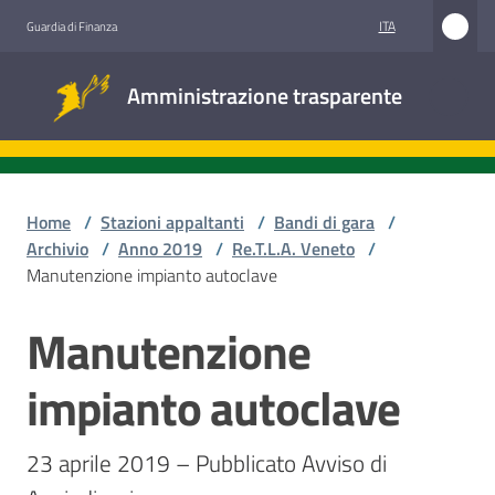
Vai al contenuto
Vai alla navigazione
Vai al footer
ITA
Guardia di Finanza
Amministrazione
Amministrazione trasparente
trasparente
Sottosezioni
Home
/
Stazioni appaltanti
/
Bandi di gara
/
Archivio
/
Anno 2019
/
Re.T.L.A. Veneto
/
Manutenzione impianto autoclave
Accesso
civico
Manutenzione
Salta al contenuto
Stazioni
impianto autoclave
appaltanti
23 aprile 2019 – Pubblicato Avviso di 