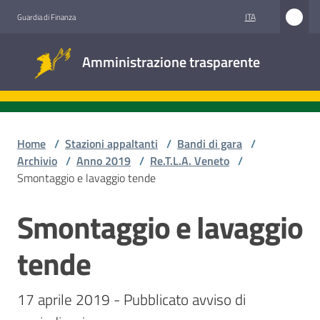
Vai al contenuto
Vai alla navigazione
Vai al footer
ITA
Guardia di Finanza
Amministrazione
Amministrazione trasparente
trasparente
Sottosezioni
Home
/
Stazioni appaltanti
/
Bandi di gara
/
Archivio
/
Anno 2019
/
Re.T.L.A. Veneto
/
Smontaggio e lavaggio tende
Accesso
civico
Smontaggio e lavaggio
Salta al contenuto
Stazioni
tende
appaltanti
17 aprile 2019 - Pubblicato avviso di 