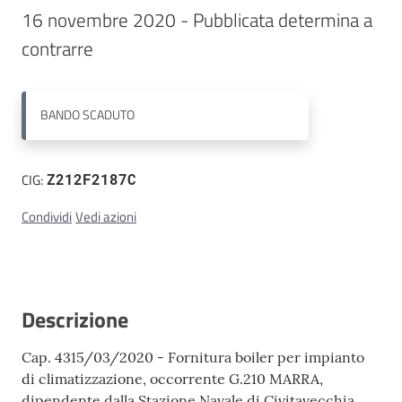
16 novembre 2020 - Pubblicata determina a 
Contatti
contrarre
BANDO
SCADUTO
CIG:
Z212F2187C
Condividi
Vedi azioni
Descrizione
Cap. 4315/03/2020 - Fornitura boiler per impianto
di climatizzazione, occorrente G.210 MARRA,
dipendente dalla Stazione Navale di Civitavecchia.