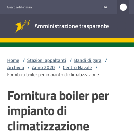
Vai al contenuto
Vai alla navigazione
Vai al footer
ITA
Guardia di Finanza
Amministrazione
Amministrazione trasparente
trasparente
Sottosezioni
Home
/
Stazioni appaltanti
/
Bandi di gara
/
Archivio
/
Anno 2020
/
Centro Navale
/
Fornitura boiler per impianto di climatizzazione
Accesso
civico
Fornitura boiler per
Salta al contenuto
Stazioni
impianto di
appaltanti
climatizzazione