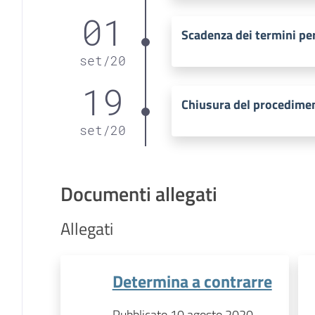
01
Scadenza dei termini per
set
/
20
19
Chiusura del procedime
set
/
20
Documenti allegati
Allegati
Determina a contrarre
Pubblicato 10 agosto 2020