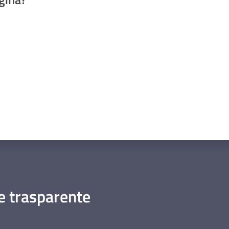
a da 1 a 5 stelle
 trasparente