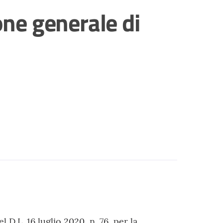
one generale di
el D.L. 16 luglio 2020, n. 76, per la