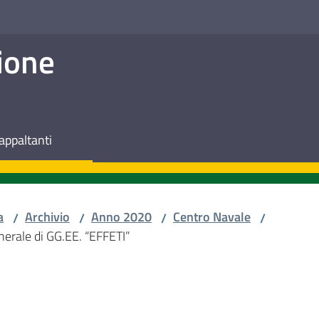
ione
appaltanti
a
Archivio
Anno 2020
Centro Navale
/
/
/
/
enerale di GG.EE. “EFFETI”