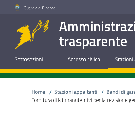
Vai al contenuto
Vai alla navigazione
Vai al footer
Guardia di Finanza
Amministraz
trasparente
Sottosezioni
Accesso civico
Stazioni 
Home
Stazioni appaltanti
Bandi di gar
/
/
Fornitura di kit manutentivi per la revisione g
Salta al contenuto