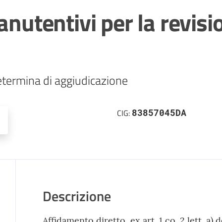
anutentivi per la revisi
termina di aggiudicazione
83857045DA
CIG:
Descrizione
Affidamento diretto, ex art. 1 co. 2 lett. a) d