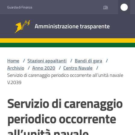
Vai al contenuto
Vai alla navigazione
Vai al footer
ITA
Guardia di Finanza
Amministrazione
Amministrazione trasparente
trasparente
Sottosezioni
Home
/
Stazioni appaltanti
/
Bandi di gara
/
Archivio
/
Anno 2020
/
Centro Navale
/
Servizio di carenaggio periodico occorrente all’unità navale
Accesso
V.2039
civico
Servizio di carenaggio
Salta al contenuto
Stazioni
appaltanti
periodico occorrente
all’unità navale