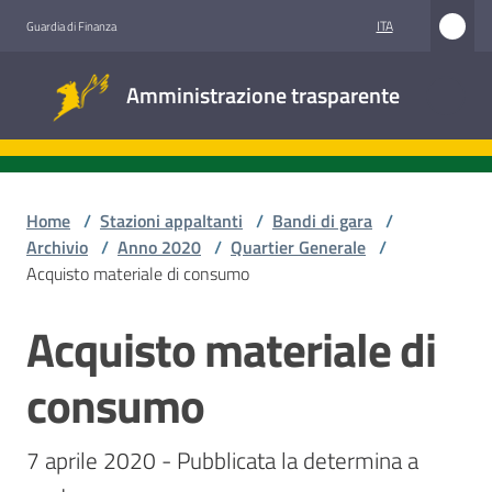
Vai al contenuto
Vai alla navigazione
Vai al footer
ITA
Guardia di Finanza
Amministrazione
Amministrazione trasparente
trasparente
Sottosezioni
Home
/
Stazioni appaltanti
/
Bandi di gara
/
Archivio
/
Anno 2020
/
Quartier Generale
/
Acquisto materiale di consumo
Accesso
civico
Acquisto materiale di
Salta al contenuto
Stazioni
consumo
appaltanti
7 aprile 2020 - Pubblicata la determina a 