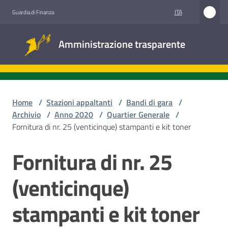
Vai al contenuto
Vai alla navigazione
Vai al footer
ITA
Guardia di Finanza
Amministrazione
Amministrazione trasparente
trasparente
Sottosezioni
Home
/
Stazioni appaltanti
/
Bandi di gara
/
Archivio
/
Anno 2020
/
Quartier Generale
/
Fornitura di nr. 25 (venticinque) stampanti e kit toner
Accesso
civico
Fornitura di nr. 25
Salta al contenuto
Stazioni
(venticinque)
appaltanti
stampanti e kit toner