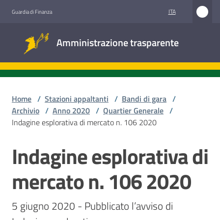
Vai al contenuto
Vai alla navigazione
Vai al footer
ITA
Guardia di Finanza
Amministrazione
Amministrazione trasparente
trasparente
Sottosezioni
Home
/
Stazioni appaltanti
/
Bandi di gara
/
Archivio
/
Anno 2020
/
Quartier Generale
/
Indagine esplorativa di mercato n. 106 2020
Accesso
civico
Indagine esplorativa di
Salta al contenuto
Stazioni
mercato n. 106 2020
appaltanti
5 giugno 2020 - Pubblicato l’avviso di 