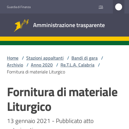
Vai al contenuto
Vai alla navigazione
Vai al footer
ITA
Guardia di Finanza
Amministrazione
Amministrazione trasparente
trasparente
Sottosezioni
Home
/
Stazioni appaltanti
/
Bandi di gara
/
Archivio
/
Anno 2020
/
Re.T.L.A. Calabria
/
Fornitura di materiale Liturgico
Accesso
civico
Fornitura di materiale
Salta al contenuto
Stazioni
Liturgico
appaltanti
13 gennaio 2021 - Pubblicato atto 