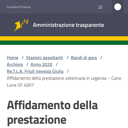
Vai al contenuto
Vai alla navigazione
Vai al footer
ITA
Guardia di Finanza
Amministrazione
Amministrazione trasparente
trasparente
Sottosezioni
Home
/
Stazioni appaltanti
/
Bandi di gara
/
Archivio
/
Anno 2020
/
Re.T.L.A. Friuli Venezia Giulia
/
Accesso
Affidamento della prestazione veterinaria in urgenza – Cane
civico
Luna GF 4007
Stazioni
Affidamento della
Salta al contenuto
appaltanti
prestazione