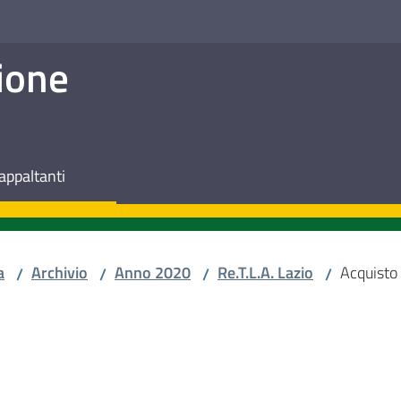
ione
appaltanti
a
Archivio
Anno 2020
Re.T.L.A. Lazio
Acquisto 
/
/
/
/