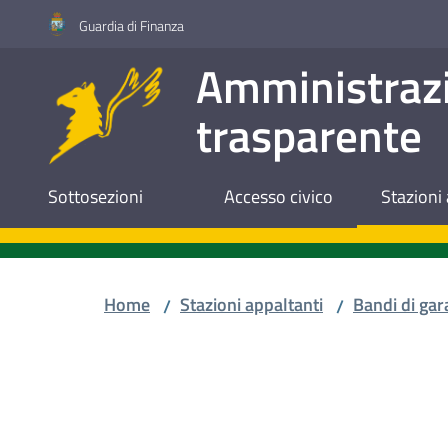
Vai al contenuto
Vai alla navigazione
Vai al footer
Guardia di Finanza
Amministraz
trasparente
Sottosezioni
Accesso civico
Stazioni 
Home
Stazioni appaltanti
Bandi di gar
/
/
Salta al contenuto