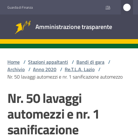
Vai al contenuto
Vai alla navigazione
Vai al footer
ITA
Guardia di Finanza
Amministrazione
Amministrazione trasparente
trasparente
Sottosezioni
Home
/
Stazioni appaltanti
/
Bandi di gara
/
Archivio
/
Anno 2020
/
Re.T.L.A. Lazio
/
Nr. 50 lavaggi automezzi e nr. 1 sanificazione automezzo
Accesso
civico
Nr. 50 lavaggi
Salta al contenuto
Stazioni
automezzi e nr. 1
appaltanti
sanificazione