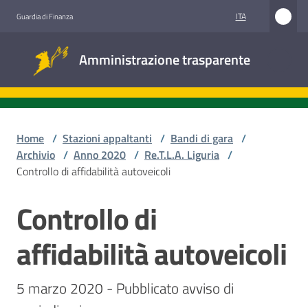
Vai al contenuto
Vai alla navigazione
Vai al footer
ITA
Guardia di Finanza
Amministrazione
Amministrazione trasparente
trasparente
Sottosezioni
Home
/
Stazioni appaltanti
/
Bandi di gara
/
Archivio
/
Anno 2020
/
Re.T.L.A. Liguria
/
Controllo di affidabilità autoveicoli
Accesso
civico
Controllo di
Salta al contenuto
Stazioni
affidabilità autoveicoli
appaltanti
5 marzo 2020 - Pubblicato avviso di 