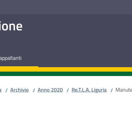
ione
appaltanti
a
Archivio
Anno 2020
Re.T.L.A. Liguria
Manuten
/
/
/
/