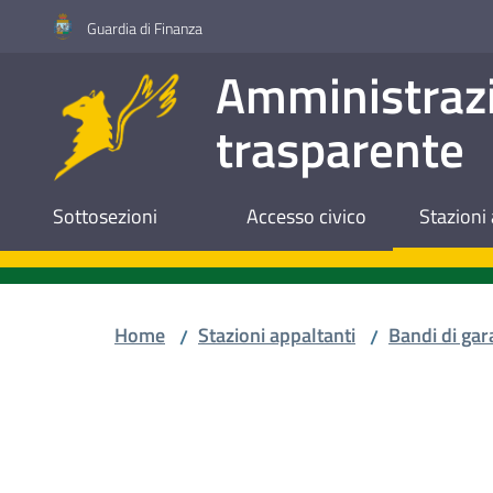
Vai al contenuto
Vai alla navigazione
Vai al footer
Guardia di Finanza
Amministraz
trasparente
Sottosezioni
Accesso civico
Stazioni 
Home
Stazioni appaltanti
Bandi di gar
/
/
Salta al contenuto