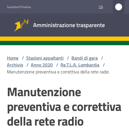
Vai al contenuto
Vai alla navigazione
Vai al footer
ITA
Guardia di Finanza
Amministrazione
Amministrazione trasparente
trasparente
Sottosezioni
Home
/
Stazioni appaltanti
/
Bandi di gara
/
Archivio
/
Anno 2020
/
Re.T.L.A. Lombardia
/
Manutenzione preventiva e correttiva della rete radio
Accesso
civico
Manutenzione
Salta al contenuto
Stazioni
preventiva e correttiva
appaltanti
della rete radio