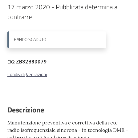
17 marzo 2020 - Pubblicata determina a 
Contatti
contrarre
BANDO
SCADUTO
CIG:
ZB32B8DD79
Condividi
Vedi azioni
Descrizione
Manutenzione preventiva e correttiva della rete
radio isofrequenziale sincrona - in tecnologia DMR -
sul territorio di Sondrio e Provincia