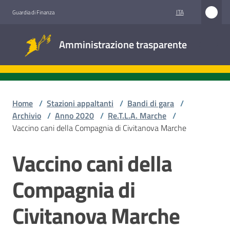
Vai al contenuto
Vai alla navigazione
Vai al footer
ITA
Guardia di Finanza
Amministrazione
Amministrazione trasparente
trasparente
Sottosezioni
Home
/
Stazioni appaltanti
/
Bandi di gara
/
Archivio
/
Anno 2020
/
Re.T.L.A. Marche
/
Vaccino cani della Compagnia di Civitanova Marche
Accesso
civico
Vaccino cani della
Salta al contenuto
Stazioni
Compagnia di
appaltanti
Civitanova Marche