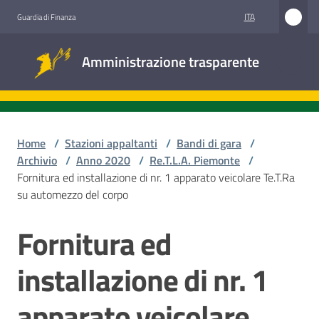
Vai al contenuto
Vai alla navigazione
Vai al footer
ITA
Guardia di Finanza
Amministrazione
Amministrazione trasparente
trasparente
Sottosezioni
Home
/
Stazioni appaltanti
/
Bandi di gara
/
Archivio
/
Anno 2020
/
Re.T.L.A. Piemonte
/
Fornitura ed installazione di nr. 1 apparato veicolare Te.T.Ra
Accesso
su automezzo del corpo
civico
Fornitura ed
Salta al contenuto
Stazioni
appaltanti
installazione di nr. 1
apparato veicolare