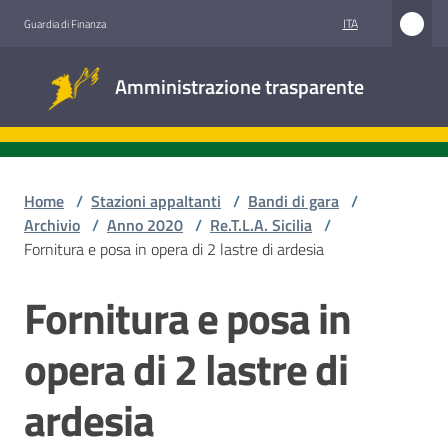
Vai al contenuto
Vai alla navigazione
Vai al footer
ITA
Guardia di Finanza
Amministrazione
Amministrazione trasparente
trasparente
Sottosezioni
Home
/
Stazioni appaltanti
/
Bandi di gara
/
Archivio
/
Anno 2020
/
Re.T.L.A. Sicilia
/
Fornitura e posa in opera di 2 lastre di ardesia
Accesso
civico
Fornitura e posa in
Salta al contenuto
Stazioni
opera di 2 lastre di
appaltanti
ardesia