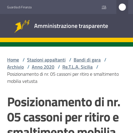
Vai al contenuto
Vai alla navigazione
Vai al footer
ITA
Guardia di Finanza
Amministrazione
Amministrazione trasparente
trasparente
Sottosezioni
Home
/
Stazioni appaltanti
/
Bandi di gara
/
Archivio
/
Anno 2020
/
Re.T.L.A. Sicilia
/
Posizionamento di nr. 05 cassoni per ritiro e smaltimento
Accesso
mobilia vetusta
civico
Posizionamento di nr.
Salta al contenuto
Stazioni
appaltanti
05 cassoni per ritiro e
smaltimento mobilia