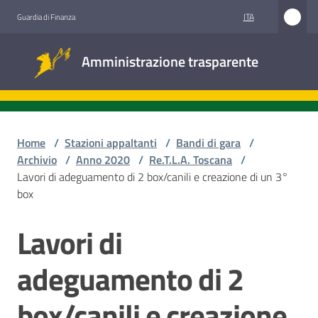
Vai al contenuto
Vai alla navigazione
Vai al footer
ITA
Guardia di Finanza
Amministrazione
Amministrazione trasparente
trasparente
Sottosezioni
Home
/
Stazioni appaltanti
/
Bandi di gara
/
Archivio
/
Anno 2020
/
Re.T.L.A. Toscana
/
Lavori di adeguamento di 2 box/canili e creazione di un 3°
Accesso
box
civico
Lavori di
Salta al contenuto
Stazioni
appaltanti
adeguamento di 2
box/canili e creazione