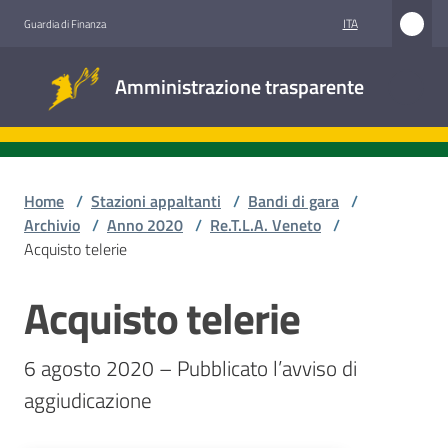
Vai al contenuto
Vai alla navigazione
Vai al footer
ITA
Guardia di Finanza
Amministrazione
Amministrazione trasparente
trasparente
Sottosezioni
Home
/
Stazioni appaltanti
/
Bandi di gara
/
Archivio
/
Anno 2020
/
Re.T.L.A. Veneto
/
Acquisto telerie
Accesso
civico
Acquisto telerie
Salta al contenuto
Stazioni
6 agosto 2020 – Pubblicato l’avviso di 
appaltanti
aggiudicazione