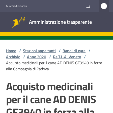
Vai al contenuto
Vai alla navigazione
Vai al footer
ITA
Guardia di Finanza
Amministrazione
Amministrazione trasparente
trasparente
Sottosezioni
Home
/
Stazioni appaltanti
/
Bandi di gara
/
Archivio
/
Anno 2020
/
Re.T.L.A. Veneto
/
Acquisto medicinali per il cane AD DENIS GF3940 in forza
Accesso
alla Compagnia di Padova.
civico
Acquisto medicinali
Salta al contenuto
Stazioni
appaltanti
per il cane AD DENIS
GF3940 in forza alla