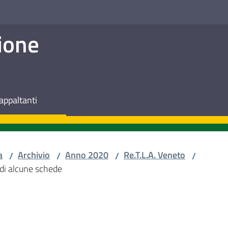
ione
appaltanti
a
Archivio
Anno 2020
Re.T.L.A. Veneto
/
/
/
/
di alcune schede