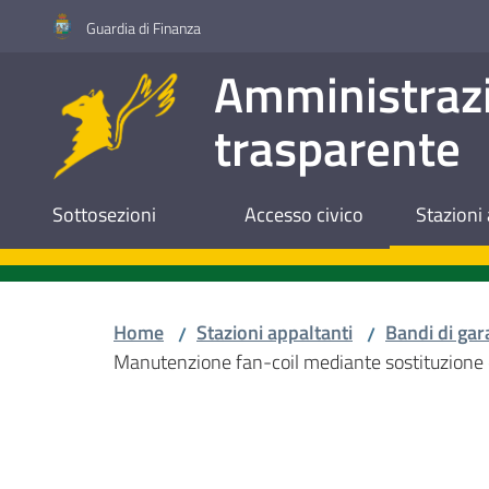
Vai al contenuto
Vai alla navigazione
Vai al footer
Guardia di Finanza
Amministraz
trasparente
Sottosezioni
Accesso civico
Stazioni 
Home
Stazioni appaltanti
Bandi di gar
/
/
Manutenzione fan-coil mediante sostituzione 
Salta al contenuto