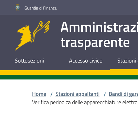
Vai al contenuto
Vai alla navigazione
Vai al footer
Guardia di Finanza
Amministraz
trasparente
Sottosezioni
Accesso civico
Stazioni 
Home
Stazioni appaltanti
Bandi di gar
/
/
Verifica periodica delle apparecchiature elettr
Salta al contenuto