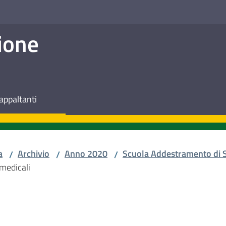
ione
appaltanti
a
Archivio
Anno 2020
Scuola Addestramento di S
/
/
/
omedicali