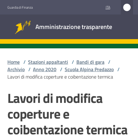
Vai al contenuto
Vai alla navigazione
Vai al footer
ITA
Guardia di Finanza
Amministrazione
Amministrazione trasparente
trasparente
Sottosezioni
Home
/
Stazioni appaltanti
/
Bandi di gara
/
Archivio
/
Anno 2020
/
Scuola Alpina Predazzo
/
Lavori di modifica coperture e coibentazione termica
Accesso
civico
Lavori di modifica
Salta al contenuto
Stazioni
coperture e
appaltanti
coibentazione termica