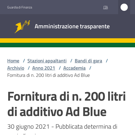
Vai al contenuto
Vai alla navigazione
Vai al footer
ITA
Guardia di Finanza
Amministrazione
Amministrazione trasparente
trasparente
Sottosezioni
Home
/
Stazioni appaltanti
/
Bandi di gara
/
Archivio
/
Anno 2021
/
Accademia
/
Fornitura di n. 200 litri di additivo Ad Blue
Accesso
civico
Fornitura di n. 200 litri
Salta al contenuto
Stazioni
di additivo Ad Blue
appaltanti
30 giugno 2021 - Pubblicata determina di 