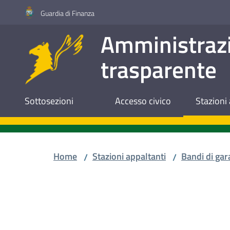
Vai al contenuto
Vai alla navigazione
Vai al footer
Guardia di Finanza
Amministraz
trasparente
Sottosezioni
Accesso civico
Stazioni 
Home
Stazioni appaltanti
Bandi di gar
/
/
Salta al contenuto