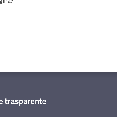
gina?
a da 1 a 5 stelle
 trasparente