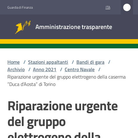
Vai al contenuto
Vai alla navigazione
Vai al footer
ITA
Guardia di Finanza
Amministrazione
Amministrazione trasparente
trasparente
Sottosezioni
Home
/
Stazioni appaltanti
/
Bandi di gara
/
Archivio
/
Anno 2021
/
Centro Navale
/
Riparazione urgente del gruppo elettrogeno della caserma
Accesso
“Duca d’Aosta” di Torino
civico
Riparazione urgente
Salta al contenuto
Stazioni
appaltanti
del gruppo
elettrogeno della