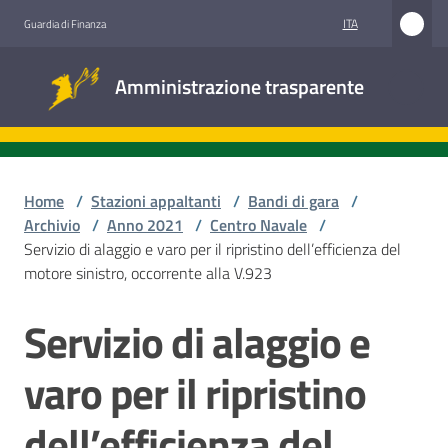
Vai al contenuto
Vai alla navigazione
Vai al footer
ITA
Guardia di Finanza
Amministrazione
Amministrazione trasparente
trasparente
Sottosezioni
Home
/
Stazioni appaltanti
/
Bandi di gara
/
Archivio
/
Anno 2021
/
Centro Navale
/
Servizio di alaggio e varo per il ripristino dell’efficienza del
Accesso
motore sinistro, occorrente alla V.923
civico
Servizio di alaggio e
Salta al contenuto
Stazioni
appaltanti
varo per il ripristino
dell’efficienza del